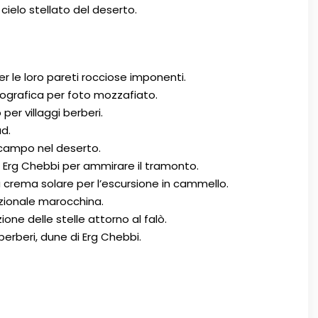
cielo stellato del deserto.
er le loro pareti rocciose imponenti.
grafica per foto mozzafiato.
er villaggi berberi.
ad.
 campo nel deserto.
 Erg Chebbi per ammirare il tramonto.
 crema solare per l’escursione in cammello.
zionale marocchina.
one delle stelle attorno al falò.
berberi, dune di Erg Chebbi.