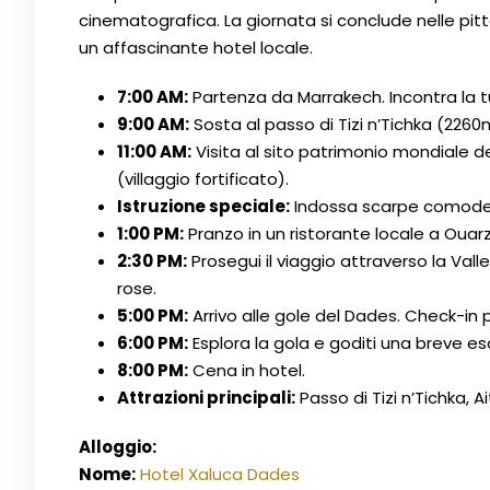
cinematografica. La giornata si conclude nelle pit
un affascinante hotel locale.
7:00 AM:
Partenza da Marrakech. Incontra la tua
9:00 AM:
Sosta al passo di Tizi n’Tichka (226
11:00 AM:
Visita al sito patrimonio mondiale 
(villaggio fortificato).
Istruzione speciale:
Indossa scarpe comode p
1:00 PM:
Pranzo in un ristorante locale a Ouar
2:30 PM:
Prosegui il viaggio attraverso la Valle
rose.
5:00 PM:
Arrivo alle gole del Dades. Check-in p
6:00 PM:
Esplora la gola e goditi una breve es
8:00 PM:
Cena in hotel.
Attrazioni principali:
Passo di Tizi n’Tichka, 
Alloggio:
Nome:
Hotel Xaluca Dades