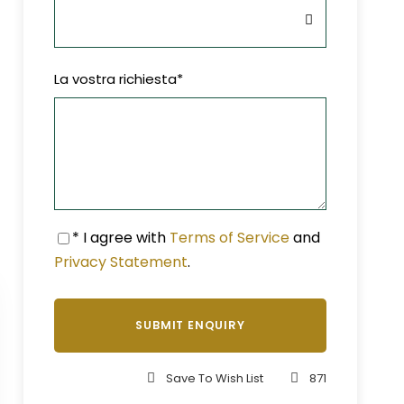
La vostra richiesta
*
* I agree with
Terms of Service
and
Privacy Statement
.
Save To Wish List
871