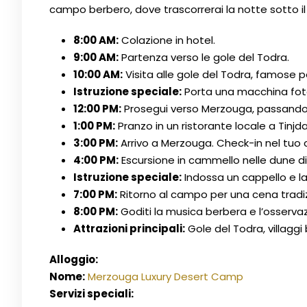
campo berbero, dove trascorrerai la notte sotto il 
8:00 AM:
Colazione in hotel.
9:00 AM:
Partenza verso le gole del Todra.
10:00 AM:
Visita alle gole del Todra, famose p
Istruzione speciale:
Porta una macchina foto
12:00 PM:
Prosegui verso Merzouga, passando p
1:00 PM:
Pranzo in un ristorante locale a Tinjd
3:00 PM:
Arrivo a Merzouga. Check-in nel tuo
4:00 PM:
Escursione in cammello nelle dune di
Istruzione speciale:
Indossa un cappello e la
7:00 PM:
Ritorno al campo per una cena tradi
8:00 PM:
Goditi la musica berbera e l’osservazi
Attrazioni principali:
Gole del Todra, villaggi 
Alloggio:
Nome:
Merzouga Luxury Desert Camp
Servizi speciali: