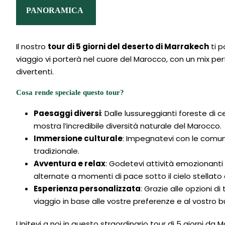
PANORAMICA
:
Il nostro
tour di 5 giorni del deserto di Marrakech
ti p
viaggio vi porterà nel cuore del Marocco, con un mix perfe
divertenti.
Cosa rende speciale questo tour?
Paesaggi diversi
: Dalle lussureggianti foreste di 
mostra l’incredibile diversità naturale del Marocco.
Immersione culturale
: Impegnatevi con le comunit
tradizionale.
Avventura e relax
: Godetevi attività emozionanti 
alternate a momenti di pace sotto il cielo stellato
Esperienza personalizzata
: Grazie alle opzioni di
viaggio in base alle vostre preferenze e al vostro 
Unitevi a noi in questo straordinario tour di 5 giorni da 