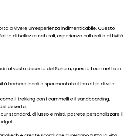
orta a vivere un’esperienza indimenticabile. Questo
tto di bellezze naturali, esperienze culturali e attività
cedri al vasto deserto del Sahara, questo tour mette in
à berbere locali e sperimentate il loro stile di vita
come il trekking con i cammelli e il sandboarding,
 del deserto.
 tour standard, di lusso e misti, potrete personalizzare il
budget.
Marrakech e create ricordi che dureranno tutta la vita.