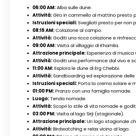
06:00 AM:
Alba sulle dune.
Attività:
Giro in cammello al mattino presto pe
Istruzioni speciali:
Svegliati presto per non p
08:15 AM:
Colazione al campo.
Attività:
Goditi una ricca colazione e rinfresca
09:00 AM:
Visita al villaggio di Khamlia.
Attrazione principale:
Esperienza di musica
Attività:
Goditi una performance dal vivo e sco
11:00 AM:
Esplora le dune di Erg Chebbi.
Attività:
Sandboarding ed esplorazione delle
Istruzioni speciali:
Porta la crema solare e ma
01:00 PM:
Pranzo con una famiglia nomade.
Luogo:
Tenda nomade.
Attività:
Scopri lo stile di vita nomade e godit
03:00 PM:
Visita al lago Sirji (stagionale).
Attrazione principale:
Un lago stagionale che 
Attività:
Birdwatching e relax vicino al lago.