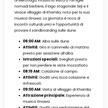
di Merzouga, inclusa la visita a famiglie
nomadi berbere, il lago stagionale Sirji e il
vivace villaggio di Khamlia, noto per la sua
musica Gnawa. La giornata è ricca di
incontri culturali unici e l’opportunità di
provare il sandboarding sulle dune.
06:00 AM:
Alba sulle dune.
Attività:
Giro in cammello al mattino
presto per assistere all’alba.
Istruzioni speciali:
Svegliati presto
per non perdere le viste mozzafiato.
08:15 AM:
Colazione al campo.
Attività:
Goditi una ricca colazione e
rinfrescati.
09:00 AM:
Visita al villaggio di Khamlia.
Attrazione principale:
Esperienza di
musica Gnawa.
Attività:
Goditi una performance dal